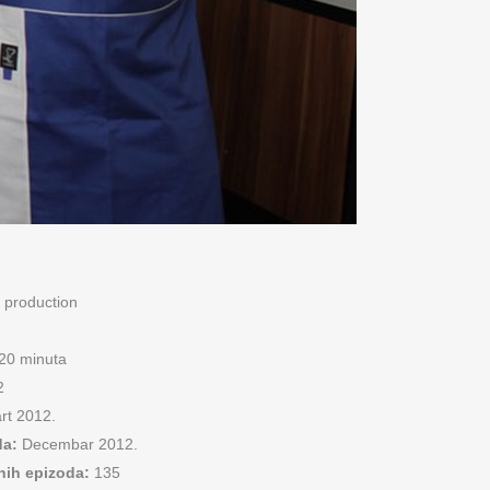
 production
20 minuta
2
rt 2012.
da:
Decembar 2012.
ih epizoda:
135