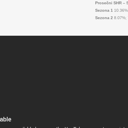
Prosečni SHR – S
Sezona 1
10.36%;
Sezona 2
8.07%; 