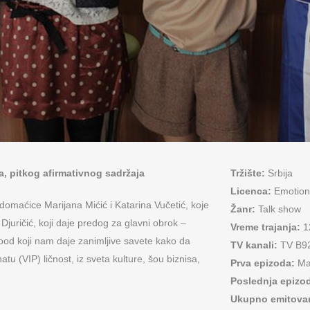
, pitkog afirmativnog sadržaja
Tržište:
Srbija
Licenca:
Emotion
 – domaćice Marijana Mićić i Katarina Vučetić, koje
Žanr:
Talk show
Djuričić, koji daje predog za glavni obrok –
Vreme trajanja:
1
lgood koji nam daje zanimljive savete kako da
TV kanali:
TV B9
u (VIP) ličnost, iz sveta kulture, šou biznisa,
Prva epizoda:
Ma
Poslednja epizo
Ukupno emitovan