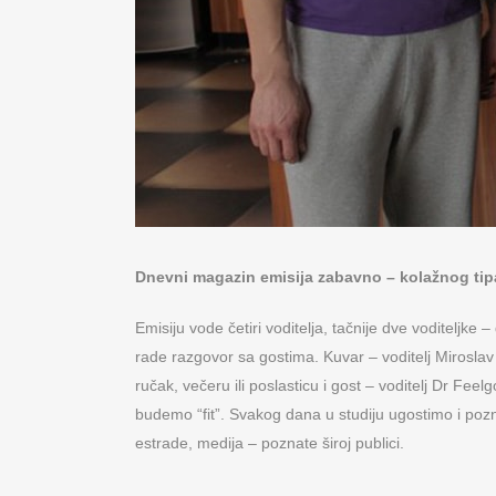
Dnevni magazin emisija zabavno – kolažnog tipa
Emisiju vode četiri voditelja, tačnije dve voditeljke
rade razgovor sa gostima. Kuvar – voditelj Miroslav 
ručak, večeru ili poslasticu i gost – voditelj Dr Fee
budemo “fit”. Svakog dana u studiju ugostimo i poznat
estrade, medija – poznate široj publici.