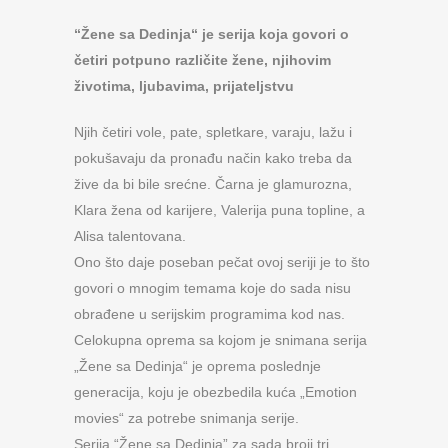
“Žene sa Dedinja“ je serija koja govori o
četiri potpuno različite žene, njihovim
životima, ljubavima, prijateljstvu
Njih četiri vole, pate, spletkare, varaju, lažu i
pokušavaju da pronađu način kako treba da
žive da bi bile srećne. Čarna je glamurozna,
Klara žena od karijere, Valerija puna topline, a
Alisa talentovana.
Ono što daje poseban pečat ovoj seriji je to što
govori o mnogim temama koje do sada nisu
obrađene u serijskim programima kod nas.
Celokupna oprema sa kojom je snimana serija
„Žene sa Dedinja“ je oprema poslednje
generacija, koju je obezbedila kuća „Emotion
movies“ za potrebe snimanja serije.
Serija “Žene sa Dedinja” za sada broji tri