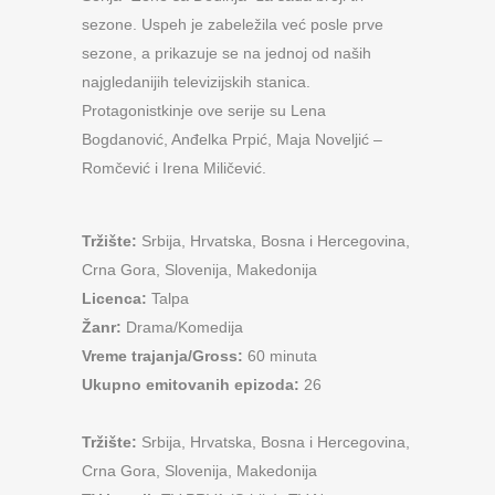
sezone. Uspeh je zabeležila već posle prve
sezone, a prikazuje se na jednoj od naših
najgledanijih televizijskih stanica.
Protagonistkinje ove serije su Lena
Bogdanović, Anđelka Prpić, Maja Noveljić –
Romčević i Irena Miličević.
Tržište:
Srbija, Hrvatska, Bosna i Hercegovina,
Crna Gora, Slovenija, Makedonija
Licenca:
Talpa
Žanr:
Drama/Komedija
Vreme trajanja/Gross:
60 minuta
Ukupno emitovanih epizoda:
26
Tržište:
Srbija, Hrvatska, Bosna i Hercegovina,
Crna Gora, Slovenija, Makedonija