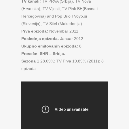
TV kanali:
TV PRVA (Srbija), TV Nova
(Hrvatska), TV Vijesti; TV Pink BH(Bosna i
Hercegovina) and Pop Brio I Voyo.si
(Slovenija); TV Sitel (Makedonija)
Prva epizoda:
Novembar 2011
Poslednja epizoda:
Januar 2012.
Ukupno emitovanih epizoda:
8
Prosečni SHR – Srbija:
Sezona 1
28.09%; TV Prva 19.89% (2011); 8
epizoda